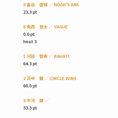
5 島谷 直城 ／ NOAH’S ARK
23.3 pt
6 角西 良太 ／ VAGUE
0.0 pt
heat 3
1 河田 智幸 ／ BAHATI
64.3 pt
2 浜中 健 ／ CIRCLE WINS
60.0 pt
3 中河 誠 ／
53.3 pt