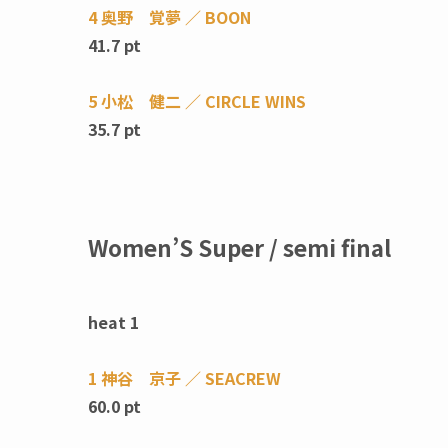
4 奥野 覚夢 ／ BOON
41.7 pt
5 小松 健二 ／ CIRCLE WINS
35.7 pt
Women’S Super / semi final
heat 1
1 神谷 京子 ／ SEACREW
60.0 pt