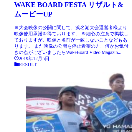
WAKE BOARD FESTA リザルト&
ムービーUP
※大会映像の公開に関して、浜名湖大会運営者様より
映像使用承諾を得ております。 ※細心の注意で掲載し
ておりますが、映像と名前が一致しないことなどもあ
ります。 また映像の公開を停止希望の方、何かお気付
きの点がございましたらWakeBoard Video Magazin...
2019年12月5日
RESULT