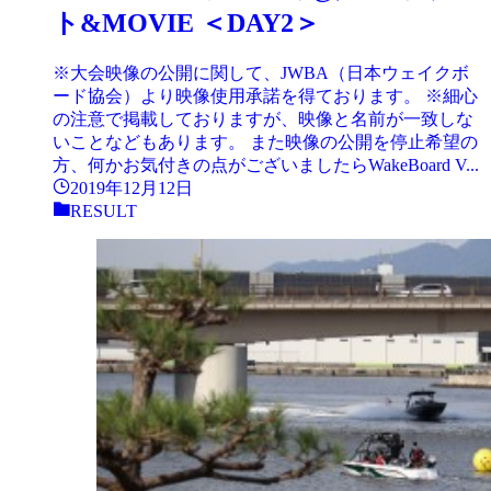
ト&MOVIE ＜DAY2＞
※大会映像の公開に関して、JWBA（日本ウェイクボ
ード協会）より映像使用承諾を得ております。 ※細心
の注意で掲載しておりますが、映像と名前が一致しな
いことなどもあります。 また映像の公開を停止希望の
方、何かお気付きの点がございましたらWakeBoard V...
2019年12月12日
RESULT