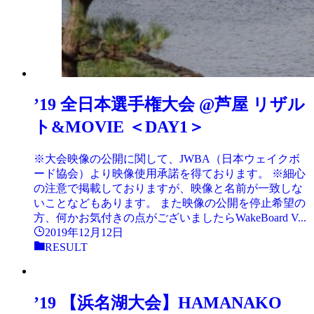
’19 全日本選手権大会 @芦屋 リザル
ト&MOVIE ＜DAY1＞
※大会映像の公開に関して、JWBA（日本ウェイクボ
ード協会）より映像使用承諾を得ております。 ※細心
の注意で掲載しておりますが、映像と名前が一致しな
いことなどもあります。 また映像の公開を停止希望の
方、何かお気付きの点がございましたらWakeBoard V...
2019年12月12日
RESULT
’19 【浜名湖大会】HAMANAKO