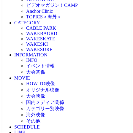
ビデオマガジン！CAMP
Anchor Clinic
TOPICS＜海外＞
CATEGORY
海外NEWS
CABLE PARK
CABLEPARK -topic-
WAKEBAORD
PROTOUR
WAKESKATE
Allience Wakeboard
WAKESKI
UNLEASHED
WAKESURF
WAKEWOLRD
INFORMATION
WWA
INFO
IWWF
イベント情報
大会関係
MOVIE
大会情報
HOW TO映像
RESULT
JAPAN WAKE GAMES
オリジナル映像
プロライダーによるHOW TO
リアルHOW TO -MOVIE-
大会映像
ONEトリック -MOVIE-
PICK UP -MOVIE-
国内メディア関係
RECAP(ダイジェスト映像）
ビデマガ！CAMP映像
ツアーTOP3映像
カテゴリー別映像
FRESHBLOOD
大会映像 & リザルト
KINUURA.COM -MOVIE-
海外映像
CABLE WAKE -MOVIE-
大会映像（ケーブル）
OWJ -MOVIE-
2024大会
WAKESURF -MOVIE-
その他
海外 -MOVIE-
大会映像（海外）
2023大会
WAKE SKI -MOVIE-
SCHEDULE
注目映像
2022大会
LINK
投稿MOVIE