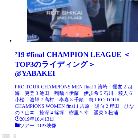
’19 #final CHAMPION LEAGUE ＜
TOP3のライディング＞
@YABAKEI
PRO TOUR CHAMPIONS MEN final 1 濱崎 優友 2 四
海 吏登 3 池田 翔哉 4 伊藤 伊歩希 5 石川 稜人 6
小松 浩輝 7 高村 泰嘉 8 千頭 慧 PRO TOUR
CHAMPIONS WOMEN final 1 吉原 陽向 2 岸田 ひな
の 3 山本 捺深 4 篠塚 樹里 5 幸 遥菜 6 松浦 ...
2019年10月13日
ツアーTOP3映像
1
2
3
...
7