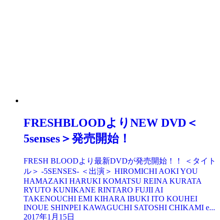
FRESHBLOODよりNEW DVD＜
5senses＞発売開始！
FRESH BLOODより最新DVDが発売開始！！ ＜タイト
ル＞ -5SENSES- ＜出演＞ HIROMICHI AOKI YOU
HAMAZAKI HARUKI KOMATSU REINA KURATA
RYUTO KUNIKANE RINTARO FUJII AI
TAKENOUCHI EMI KIHARA IBUKI ITO KOUHEI
INOUE SHINPEI KAWAGUCHI SATOSHI CHIKAMI e...
2017年1月15日