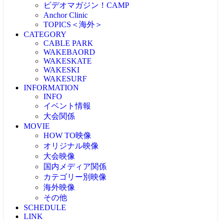
ビデオマガジン！CAMP
Anchor Clinic
TOPICS＜海外＞
CATEGORY
海外NEWS
CABLE PARK
CABLEPARK -topic-
WAKEBAORD
PROTOUR
WAKESKATE
Allience Wakeboard
WAKESKI
UNLEASHED
WAKESURF
WAKEWOLRD
INFORMATION
WWA
INFO
IWWF
イベント情報
大会関係
MOVIE
大会情報
HOW TO映像
RESULT
JAPAN WAKE GAMES
オリジナル映像
プロライダーによるHOW TO
リアルHOW TO -MOVIE-
大会映像
ONEトリック -MOVIE-
PICK UP -MOVIE-
国内メディア関係
RECAP(ダイジェスト映像）
ビデマガ！CAMP映像
ツアーTOP3映像
カテゴリー別映像
FRESHBLOOD
大会映像 & リザルト
KINUURA.COM -MOVIE-
海外映像
CABLE WAKE -MOVIE-
大会映像（ケーブル）
OWJ -MOVIE-
2024大会
WAKESURF -MOVIE-
その他
海外 -MOVIE-
大会映像（海外）
2023大会
WAKE SKI -MOVIE-
SCHEDULE
注目映像
2022大会
LINK
投稿MOVIE