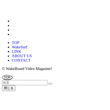
TOP
WakeSurf
LINK
ABOUT US
CONTACT
©
WakeBoard Video Magazine!
TOP
閉じる