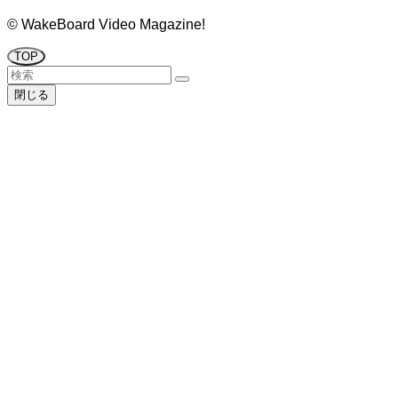
©
WakeBoard Video Magazine!
TOP
閉じる