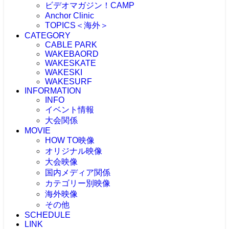
ビデオマガジン！CAMP
Anchor Clinic
TOPICS＜海外＞
CATEGORY
海外NEWS
CABLE PARK
CABLEPARK -topic-
WAKEBAORD
PROTOUR
WAKESKATE
Allience Wakeboard
WAKESKI
UNLEASHED
WAKESURF
WAKEWOLRD
INFORMATION
WWA
INFO
IWWF
イベント情報
大会関係
MOVIE
大会情報
HOW TO映像
RESULT
JAPAN WAKE GAMES
オリジナル映像
プロライダーによるHOW TO
リアルHOW TO -MOVIE-
大会映像
ONEトリック -MOVIE-
PICK UP -MOVIE-
国内メディア関係
RECAP(ダイジェスト映像）
ビデマガ！CAMP映像
ツアーTOP3映像
カテゴリー別映像
FRESHBLOOD
大会映像 & リザルト
KINUURA.COM -MOVIE-
海外映像
CABLE WAKE -MOVIE-
大会映像（ケーブル）
OWJ -MOVIE-
2024大会
WAKESURF -MOVIE-
その他
海外 -MOVIE-
大会映像（海外）
2023大会
WAKE SKI -MOVIE-
SCHEDULE
注目映像
2022大会
LINK
投稿MOVIE