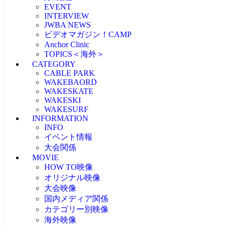
EVENT
INTERVIEW
JWBA NEWS
ビデオマガジン！CAMP
Anchor Clinic
TOPICS＜海外＞
CATEGORY
海外NEWS
CABLE PARK
CABLEPARK -topic-
WAKEBAORD
PROTOUR
WAKESKATE
Allience Wakeboard
WAKESKI
UNLEASHED
WAKESURF
WAKEWOLRD
INFORMATION
WWA
INFO
IWWF
イベント情報
大会関係
MOVIE
大会情報
HOW TO映像
RESULT
JAPAN WAKE GAMES
オリジナル映像
プロライダーによるHOW TO
リアルHOW TO -MOVIE-
大会映像
ONEトリック -MOVIE-
PICK UP -MOVIE-
国内メディア関係
RECAP(ダイジェスト映像）
ビデマガ！CAMP映像
ツアーTOP3映像
カテゴリー別映像
FRESHBLOOD
大会映像 & リザルト
KINUURA.COM -MOVIE-
海外映像
CABLE WAKE -MOVIE-