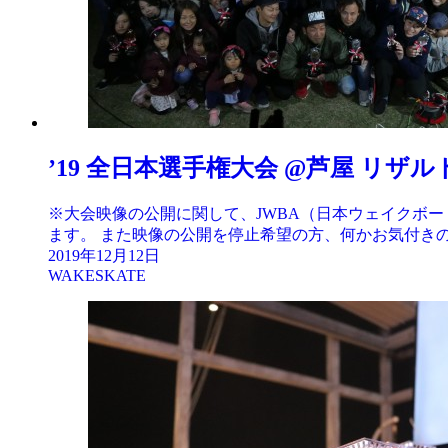
’19 全日本選手権大会 @芦屋 リザルト
※大会映像の公開に関して、JWBA（日本ウェイクボ
ます。 また映像の公開を停止希望の方、何かお気付きの点がござ
2019年12月12日
WAKESKATE