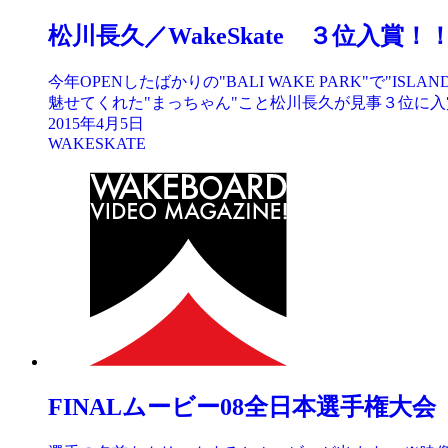
松川長久／WakeSkate ３位入賞！
今年OPENしたばかりの"BALI WAKE PARK"で"I
魅せてくれた"まっちゃん"こと松川長久が見事３位に入賞
2015年4月5日
WAKESKATE
FINALムービー08全日本選手権大会