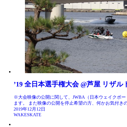
’19 全日本選手権大会 @芦屋 リザルト
※大会映像の公開に関して、JWBA（日本ウェイクボ
ます。 また映像の公開を停止希望の方、何かお気付きの点がござ
2019年12月12日
WAKESKATE