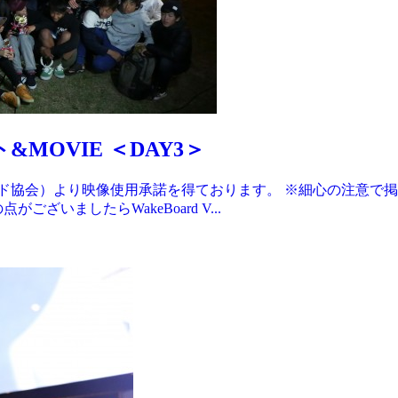
&MOVIE ＜DAY3＞
ード協会）より映像使用承諾を得ております。 ※細心の注意で
いましたらWakeBoard V...