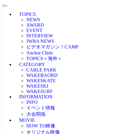
TOPICS
NEWS
AWARD
EVENT
INTERVIEW
JWBA NEWS
ビデオマガジン！CAMP
Anchor Clinic
TOPICS＜海外＞
CATEGORY
海外NEWS
CABLE PARK
CABLEPARK -topic-
WAKEBAORD
PROTOUR
WAKESKATE
Allience Wakeboard
WAKESKI
UNLEASHED
WAKESURF
WAKEWOLRD
INFORMATION
WWA
INFO
IWWF
イベント情報
大会関係
MOVIE
大会情報
HOW TO映像
RESULT
JAPAN WAKE GAMES
オリジナル映像
プロライダーによるHOW TO