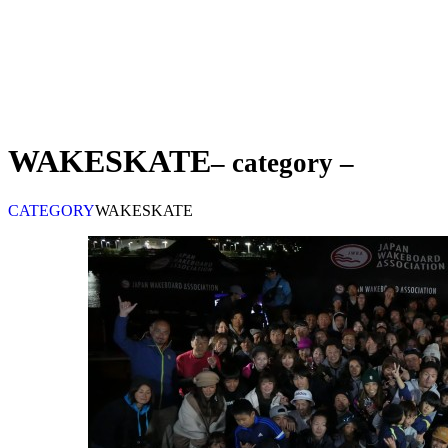
九州エリア ’10
WAKESKATE
– category –
CATEGORY
WAKESKATE