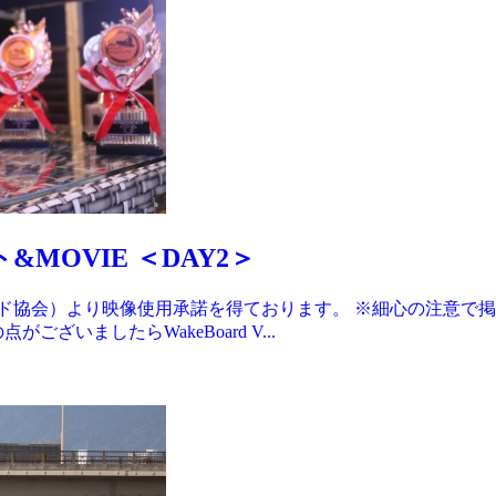
&MOVIE ＜DAY2＞
ード協会）より映像使用承諾を得ております。 ※細心の注意で
いましたらWakeBoard V...