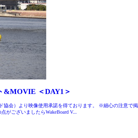
&MOVIE ＜DAY1＞
ード協会）より映像使用承諾を得ております。 ※細心の注意で
いましたらWakeBoard V...