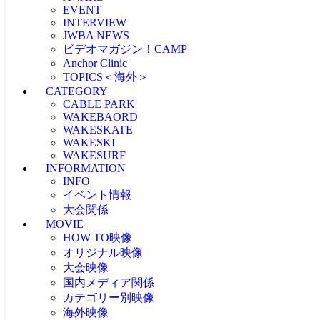
EVENT
INTERVIEW
JWBA NEWS
ビデオマガジン！CAMP
Anchor Clinic
TOPICS＜海外＞
CATEGORY
海外NEWS
CABLE PARK
CABLEPARK -topic-
WAKEBAORD
PROTOUR
WAKESKATE
Allience Wakeboard
WAKESKI
UNLEASHED
WAKESURF
WAKEWOLRD
INFORMATION
WWA
INFO
IWWF
イベント情報
大会関係
MOVIE
大会情報
HOW TO映像
RESULT
JAPAN WAKE GAMES
オリジナル映像
プロライダーによるHOW TO
リアルHOW TO -MOVIE-
大会映像
ONEトリック -MOVIE-
PICK UP -MOVIE-
国内メディア関係
RECAP(ダイジェスト映像）
ビデマガ！CAMP映像
ツアーTOP3映像
カテゴリー別映像
FRESHBLOOD
大会映像 & リザルト
KINUURA.COM -MOVIE-
海外映像
CABLE WAKE -MOVIE-