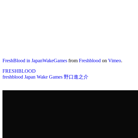
FreshBlood in JapanWakeGames
from
Freshblood
on
Vimeo
.
FRESHBLOOD
freshblood
Japan Wake Games
野口進之介