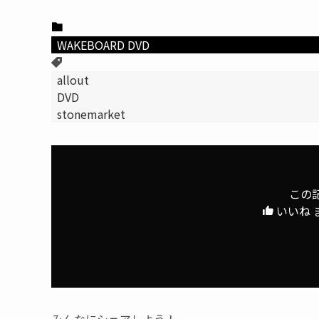
WAKEBOARD DVD
allout
DVD
stonemarket
この
いいね 