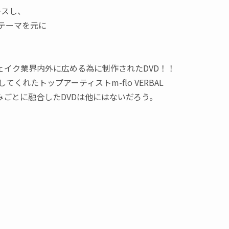
ースし、
テーマを元に
イク業界内外に広める為に制作されたDVD！！
当してくれたトップアーティストm-flo VERBAL
ごとに融合したDVDは他にはないだろう。