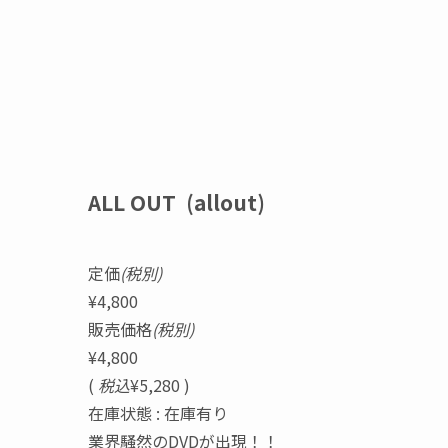
ALL OUT (allout)
定価
(税別)
¥4,800
販売価格
(税別)
¥4,800
(
税込
¥5,280 )
在庫状態 : 在庫有り
業界騒然のDVDが出現！！