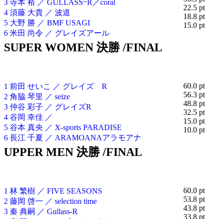
3 寺本 裕 ／ GULLASSｰR／coral
22.5 pt
4 須藤 大貴 ／ 波道
18.8 pt
5 大野 勝 ／ BMF USAGI
15.0 pt
6 米田 尚令 ／ グレイズアール
SUPER WOMEN 決勝 /FINAL
60.0 pt
1 前田 せいこ ／ グレイズ R
56.3 pt
2 角脇 琴里 ／ seize
48.8 pt
3 仲谷 彩子 ／ グレイズR
32.5 pt
4 谷岡 幸佳 ／
15.0 pt
5 谷本 真央 ／ X-sports PARADISE
10.0 pt
6 長江 千夏 ／ ARAMOANAアラモアナ
UPPER MEN 決勝 /FINAL
60.0 pt
1 林 繁樹 ／ FIVE SEASONS
53.8 pt
2 藤岡 啓一 ／ selection time
43.8 pt
3 秦 典嗣 ／ Gullass-R
33.8 pt