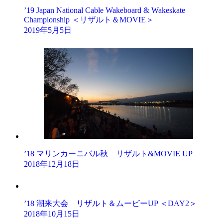
’19 Japan National Cable Wakeboard & Wakeskate
Championship ＜リザルト＆MOVIE＞
2019年5月5日
’18 マリンカーニバル秋 リザルト&MOVIE UP
2018年12月18日
’18 潮来大会 リザルト＆ムービーUP ＜DAY2＞
2018年10月15日