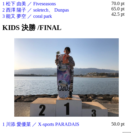
70.0 pt
1 松下 由美 ／ Fiveseasons
65.0 pt
2 西澤 陽子 ／ soletech、 Dunpas
42.5 pt
3 能又 夢空 ／ coral park
KIDS 決勝 /FINAL
50.0 pt
1 川添 愛優菜 ／ X-sports PARADAIS