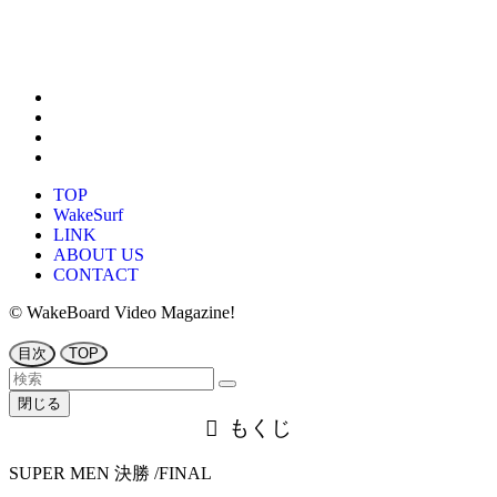
TOP
WakeSurf
LINK
ABOUT US
CONTACT
©
WakeBoard Video Magazine!
目次
TOP
閉じる
もくじ
SUPER MEN 決勝 /FINAL