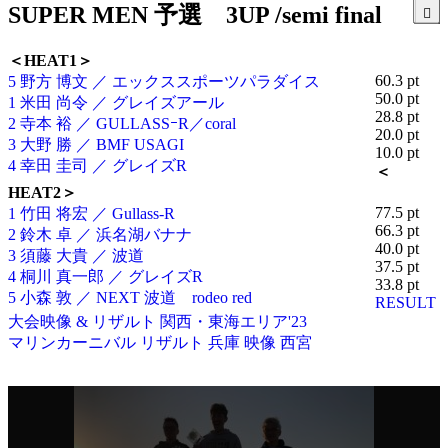
SUPER MEN 予選 3UP /semi final
＜HEAT1＞
60.3 pt
5 野方 博文 ／ エックススポーツパラダイス
50.0 pt
1 米田 尚令 ／ グレイズアール
28.8 pt
2 寺本 裕 ／ GULLASSｰR／coral
20.0 pt
3 大野 勝 ／ BMF USAGI
10.0 pt
4 幸田 圭司 ／ グレイズR
＜
HEAT2＞
77.5 pt
1 竹田 将宏 ／ Gullass-R
66.3 pt
2 鈴木 卓 ／ 浜名湖バナナ
40.0 pt
3 須藤 大貴 ／ 波道
37.5 pt
4 桐川 真一郎 ／ グレイズR
33.8 pt
5 小森 敦 ／ NEXT 波道 rodeo red
RESULT
大会映像 & リザルト
関西・東海エリア'23
マリンカーニバル
リザルト
兵庫
映像
西宮