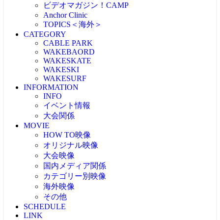
ビデオマガジン！CAMP
Anchor Clinic
TOPICS＜海外＞
CATEGORY
海外NEWS
CABLE PARK
CABLEPARK -topic-
WAKEBAORD
PROTOUR
WAKESKATE
Allience Wakeboard
WAKESKI
UNLEASHED
WAKESURF
WAKEWOLRD
INFORMATION
WWA
INFO
IWWF
イベント情報
大会関係
MOVIE
大会情報
HOW TO映像
RESULT
JAPAN WAKE GAMES
オリジナル映像
プロライダーによるHOW TO
リアルHOW TO -MOVIE-
大会映像
ONEトリック -MOVIE-
PICK UP -MOVIE-
国内メディア関係
RECAP(ダイジェスト映像）
ビデマガ！CAMP映像
ツアーTOP3映像
カテゴリー別映像
FRESHBLOOD
大会映像 & リザルト
KINUURA.COM -MOVIE-
海外映像
CABLE WAKE -MOVIE-
大会映像（ケーブル）
OWJ -MOVIE-
2024大会
WAKESURF -MOVIE-
その他
海外 -MOVIE-
大会映像（海外）
2023大会
WAKE SKI -MOVIE-
SCHEDULE
注目映像
2022大会
LINK
投稿MOVIE