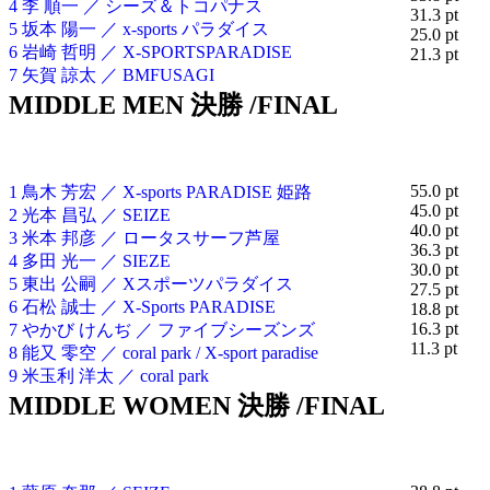
4 李 順一 ／ シーズ＆トコパナス
31.3 pt
5 坂本 陽一 ／ x-sports パラダイス
25.0 pt
6 岩崎 哲明 ／ X-SPORTSPARADISE
21.3 pt
7 矢賀 諒太 ／ BMFUSAGI
MIDDLE MEN 決勝 /FINAL
55.0 pt
1 鳥木 芳宏 ／ X-sports PARADISE 姫路
45.0 pt
2 光本 昌弘 ／ SEIZE
40.0 pt
3 米本 邦彦 ／ ロータスサーフ芦屋
36.3 pt
4 多田 光一 ／ SIEZE
30.0 pt
5 東出 公嗣 ／ Xスポーツパラダイス
27.5 pt
6 石松 誠士 ／ X-Sports PARADISE
18.8 pt
16.3 pt
7 やかび けんぢ ／ ファイブシーズンズ
11.3 pt
8 能又 零空 ／ coral park / X-sport paradise
9 米玉利 洋太 ／ coral park
MIDDLE WOMEN 決勝 /FINAL