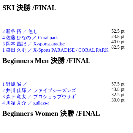
SKI 決勝 /FINAL
52.5 pt
2 新谷 拓 ／ 無し
23.8 pt
4 佐藤 ひなの ／ Coral park
40.0 pt
3 岡本 昌記 ／ X-sportsparadise
82.5 pt
1 盛田 久史 ／ X-Sports PARADISE / CORAL PARK
Beginners Men 決勝 /FINAL
57.5 pt
1 野嶋 誠 ／
43.8 pt
2 井川 佳輝 ／ ファイブシーズンズ
32.5 pt
3 森下 竜太 ／ プロショップウサギ
30.0 pt
4 川端 亮介 ／ gullass-r
Beginners Women 決勝 /FINAL