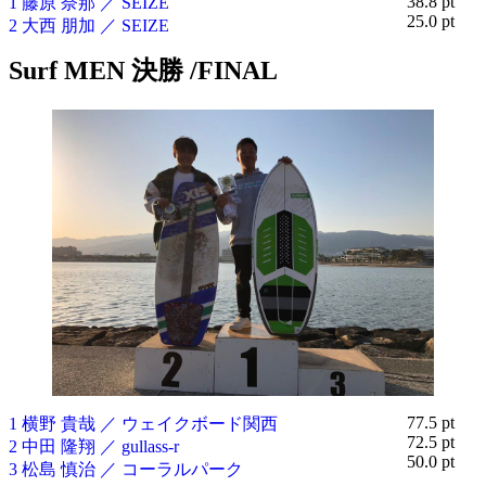
38.8 pt
1 藤原 奈那 ／ SEIZE
25.0 pt
2 大西 朋加 ／ SEIZE
Surf MEN 決勝 /FINAL
77.5 pt
1 横野 貴哉 ／ ウェイクボード関西
72.5 pt
2 中田 隆翔 ／ gullass-r
50.0 pt
3 松島 慎治 ／ コーラルパーク