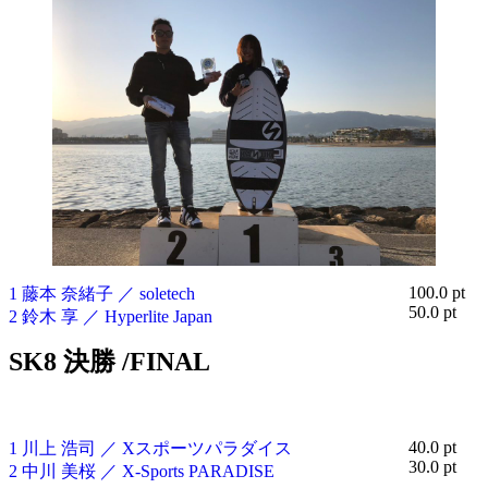
100.0 pt
1 藤本 奈緒子 ／ soletech
50.0 pt
2 鈴木 享 ／ Hyperlite Japan
SK8 決勝 /FINAL
40.0 pt
1 川上 浩司 ／ Xスポーツパラダイス
30.0 pt
2 中川 美桜 ／ X-Sports PARADISE