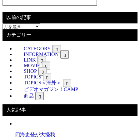
以前の記事
以
前
カテゴリー
の
記
CATEGORY
事
INFORMATION
LINK
MOVIE
SHOP
TOPICS
TOPICS＜海外＞
ビデオマガジン！CAMP
商品
人気記事
四海吏登が大怪我