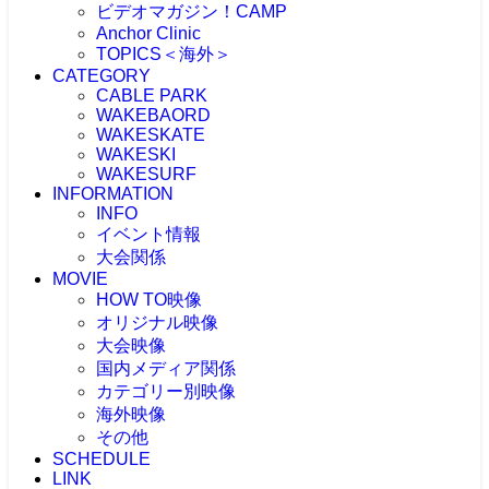
ビデオマガジン！CAMP
Anchor Clinic
TOPICS＜海外＞
CATEGORY
海外NEWS
CABLE PARK
CABLEPARK -topic-
WAKEBAORD
PROTOUR
WAKESKATE
Allience Wakeboard
WAKESKI
UNLEASHED
WAKESURF
WAKEWOLRD
INFORMATION
WWA
INFO
IWWF
イベント情報
大会関係
MOVIE
大会情報
HOW TO映像
RESULT
JAPAN WAKE GAMES
オリジナル映像
プロライダーによるHOW TO
リアルHOW TO -MOVIE-
大会映像
ONEトリック -MOVIE-
PICK UP -MOVIE-
国内メディア関係
RECAP(ダイジェスト映像）
ビデマガ！CAMP映像
ツアーTOP3映像
カテゴリー別映像
FRESHBLOOD
大会映像 & リザルト
KINUURA.COM -MOVIE-
海外映像
CABLE WAKE -MOVIE-
大会映像（ケーブル）
OWJ -MOVIE-
2024大会
WAKESURF -MOVIE-
その他
海外 -MOVIE-
大会映像（海外）
2023大会
WAKE SKI -MOVIE-
SCHEDULE
注目映像
2022大会
LINK
投稿MOVIE