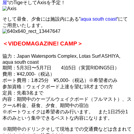
屋
“のTigeそしてAxisを予定！
そして昼食、夕食には施設内にある”
aqua south coast
“にて
ご用意いたします。
＜VIDEOMAGAZINE! CAMP＞
協力：Japan Watersports Complex, Lotas Surf ASHIYA,
aqua south coast
期間：5月3日〜5月7日 4泊5日（実質RIDING5日）
費用：¥42,000-（税込）
ボート費用：1本25分 ¥5,000-（税込）※希望者のみ
参加資格：ウェイクボード上達を望む18才までの方
定員：先着3名まで
内容：期間中のケーブルウェイクボード（フルマスト）、ス
クール料金、昼食、夕食、期間中の宿泊
※ボートウェイクは希望者のみ行います。 また1日25分1
本のみという集中できるベストな内容になります。
※期間中のドリンクそして現地までの交通費などは含まれて