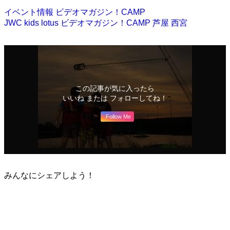
イベント情報
ビデオマガジン！CAMP
JWC
kids
lotus
ビデオマガジン！CAMP
芦屋
西宮
この記事が気に入ったら
いいね または フォローしてね！
Follow Me
みんなにシェアしよう！