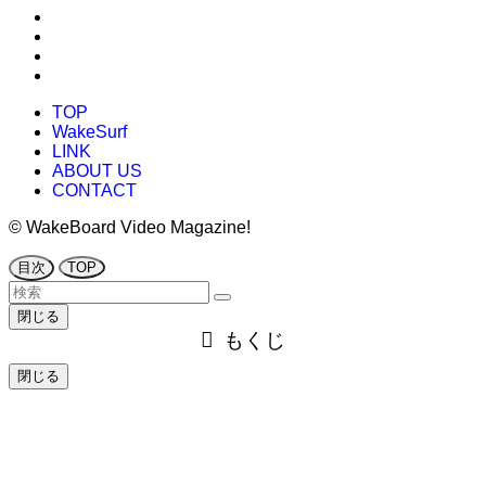
TOP
WakeSurf
LINK
ABOUT US
CONTACT
©
WakeBoard Video Magazine!
目次
TOP
閉じる
もくじ
閉じる