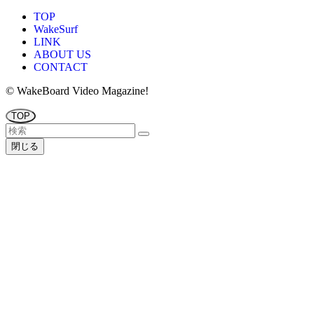
TOP
WakeSurf
LINK
ABOUT US
CONTACT
©
WakeBoard Video Magazine!
TOP
閉じる