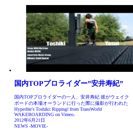
国内TOPプロライダー”安井寿紀”
国内TOPプロライダーの一人、安井寿紀 彼がウェイク
ボードの本場オーランドに行った際に撮影が行われた
Hyperlite's Toshiki: Ripping! from TransWorld
WAKEBOARDING on Vimeo.
2012年6月21日
NEWS -MOVIE-