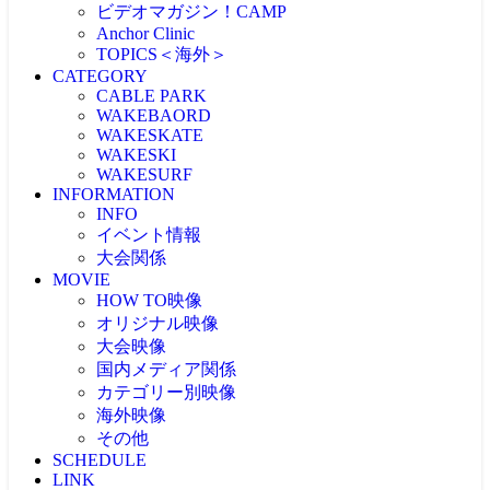
ビデオマガジン！CAMP
Anchor Clinic
TOPICS＜海外＞
CATEGORY
海外NEWS
CABLE PARK
CABLEPARK -topic-
WAKEBAORD
PROTOUR
WAKESKATE
Allience Wakeboard
WAKESKI
UNLEASHED
WAKESURF
WAKEWOLRD
INFORMATION
WWA
INFO
IWWF
イベント情報
大会関係
MOVIE
大会情報
HOW TO映像
RESULT
JAPAN WAKE GAMES
オリジナル映像
プロライダーによるHOW TO
リアルHOW TO -MOVIE-
大会映像
ONEトリック -MOVIE-
PICK UP -MOVIE-
国内メディア関係
RECAP(ダイジェスト映像）
ビデマガ！CAMP映像
ツアーTOP3映像
カテゴリー別映像
FRESHBLOOD
大会映像 & リザルト
KINUURA.COM -MOVIE-
海外映像
CABLE WAKE -MOVIE-
大会映像（ケーブル）
OWJ -MOVIE-
2024大会
WAKESURF -MOVIE-
その他
海外 -MOVIE-
大会映像（海外）
2023大会
WAKE SKI -MOVIE-
SCHEDULE
注目映像
2022大会
LINK
投稿MOVIE