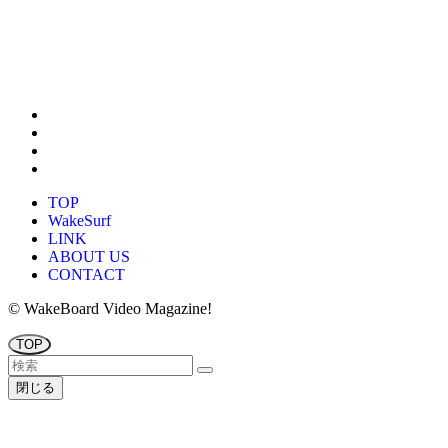
TOP
WakeSurf
LINK
ABOUT US
CONTACT
©
WakeBoard Video Magazine!
TOP
閉じる