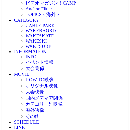
ビデオマガジン！CAMP
Anchor Clinic
TOPICS＜海外＞
CATEGORY
海外NEWS
CABLE PARK
CABLEPARK -topic-
WAKEBAORD
PROTOUR
WAKESKATE
Allience Wakeboard
WAKESKI
UNLEASHED
WAKESURF
WAKEWOLRD
INFORMATION
WWA
INFO
IWWF
イベント情報
大会関係
MOVIE
大会情報
HOW TO映像
RESULT
JAPAN WAKE GAMES
オリジナル映像
プロライダーによるHOW TO
リアルHOW TO -MOVIE-
大会映像
ONEトリック -MOVIE-
PICK UP -MOVIE-
国内メディア関係
RECAP(ダイジェスト映像）
ビデマガ！CAMP映像
ツアーTOP3映像
カテゴリー別映像
FRESHBLOOD
大会映像 & リザルト
KINUURA.COM -MOVIE-
海外映像
CABLE WAKE -MOVIE-
大会映像（ケーブル）
OWJ -MOVIE-
2024大会
WAKESURF -MOVIE-
その他
海外 -MOVIE-
大会映像（海外）
2023大会
WAKE SKI -MOVIE-
SCHEDULE
注目映像
2022大会
LINK
投稿MOVIE