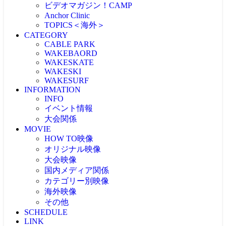
ビデオマガジン！CAMP
Anchor Clinic
TOPICS＜海外＞
CATEGORY
海外NEWS
CABLE PARK
CABLEPARK -topic-
WAKEBAORD
PROTOUR
WAKESKATE
Allience Wakeboard
WAKESKI
UNLEASHED
WAKESURF
WAKEWOLRD
INFORMATION
WWA
INFO
IWWF
イベント情報
大会関係
MOVIE
大会情報
HOW TO映像
RESULT
JAPAN WAKE GAMES
オリジナル映像
プロライダーによるHOW TO
リアルHOW TO -MOVIE-
大会映像
ONEトリック -MOVIE-
PICK UP -MOVIE-
国内メディア関係
RECAP(ダイジェスト映像）
ビデマガ！CAMP映像
ツアーTOP3映像
カテゴリー別映像
FRESHBLOOD
大会映像 & リザルト
KINUURA.COM -MOVIE-
海外映像
CABLE WAKE -MOVIE-
大会映像（ケーブル）
OWJ -MOVIE-
2024大会
WAKESURF -MOVIE-
その他
海外 -MOVIE-
大会映像（海外）
2023大会
WAKE SKI -MOVIE-
SCHEDULE
注目映像
2022大会
LINK
投稿MOVIE