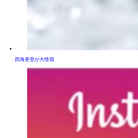
四海吏登が大怪我