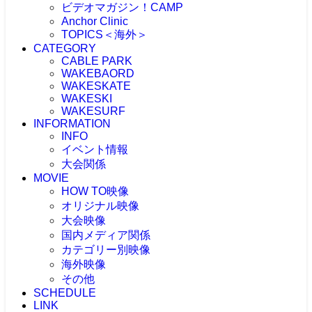
ビデオマガジン！CAMP
Anchor Clinic
TOPICS＜海外＞
CATEGORY
海外NEWS
CABLE PARK
CABLEPARK -topic-
WAKEBAORD
PROTOUR
WAKESKATE
Allience Wakeboard
WAKESKI
UNLEASHED
WAKESURF
WAKEWOLRD
INFORMATION
WWA
INFO
IWWF
イベント情報
大会関係
MOVIE
大会情報
HOW TO映像
RESULT
JAPAN WAKE GAMES
オリジナル映像
プロライダーによるHOW TO
リアルHOW TO -MOVIE-
大会映像
ONEトリック -MOVIE-
PICK UP -MOVIE-
国内メディア関係
RECAP(ダイジェスト映像）
ビデマガ！CAMP映像
ツアーTOP3映像
カテゴリー別映像
FRESHBLOOD
大会映像 & リザルト
KINUURA.COM -MOVIE-
海外映像
CABLE WAKE -MOVIE-
大会映像（ケーブル）
OWJ -MOVIE-
2024大会
WAKESURF -MOVIE-
その他
海外 -MOVIE-
大会映像（海外）
2023大会
WAKE SKI -MOVIE-
SCHEDULE
注目映像
2022大会
LINK
投稿MOVIE