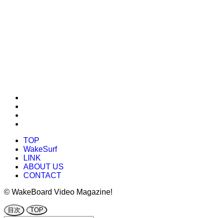
TOP
WakeSurf
LINK
ABOUT US
CONTACT
©
WakeBoard Video Magazine!
目次
TOP